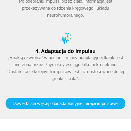
Po odebraniu impulsu przez ciało, informacja jest
przekazywana do rdzenia kręgowego i układu
neurohumoralnego.
4. Adaptacja do impulsu
„Reakcja zwrotna” w postaci zmiany adaptacyjnej tkanki jest
mierzona przez Physiokey w ciągu kilku mikrosekund.
Dostarczanie kolejnych impulsów jest już dostosowane do tej
„reakcji ciała”.
Dowiedz sie więcej o bioadaptacyjnej terapii impulsowej