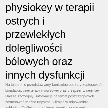
physiokey w terapii
ostrych i
przewlekłych
dolegliwości
bólowych oraz
innych dysfunkcji
Na tej stronie przedstawiamy konkretne obszary zastosowań
bioadaptacyjnej terapii impulsowej oraz urządzeń z serii Key.
Dalsze szczegóły i informacje na temat poszczególnych
zastosowań można uzyskać, klikając w odpowiednia
zakładkę. Ogólnie rzecz biorąc, terapia i urządzenia są