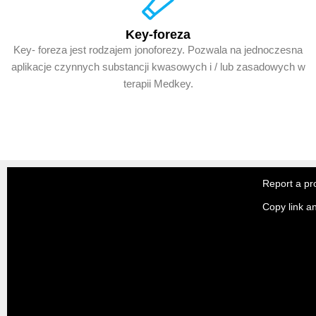
Key-foreza
Key- foreza jest rodzajem jonoforezy. Pozwala na jednoczesna
aplikacje czynnych substancji kwasowych i / lub zasadowych w
terapii Medkey.
About Wisti
Report a pr
Copy link a