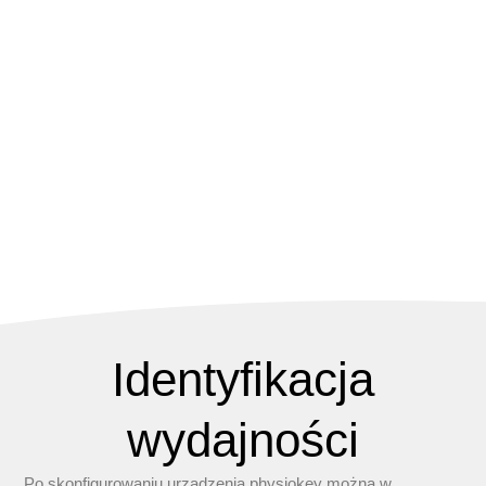
Identyfikacja
wydajności
Po skonfigurowaniu urządzenia physiokey można w