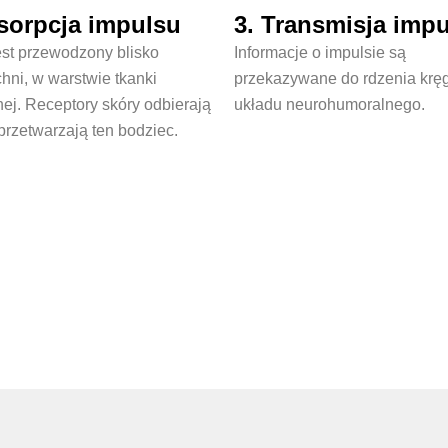
sorpcja impulsu
3. Transmisja imp
est przewodzony blisko
Informacje o impulsie są
hni, w warstwie tkanki
przekazywane do rdzenia krę
ej. Receptory skóry odbierają
układu neurohumoralnego.
 przetwarzają ten bodziec.