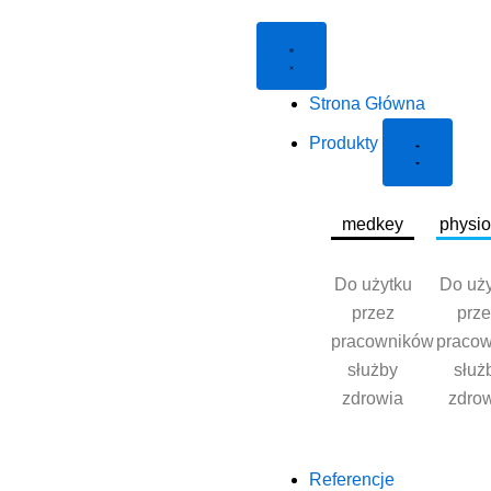
Close
Open
Produkty
Produkty
Strona Główna
Produkty
medkey
physi
Do użytku
Do uż
przez
prz
pracowników
praco
służby
służ
zdrowia
zdro
Referencje