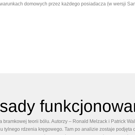
warunkach domowych przez każdego posiadacza (w wersji Sa
sady funkcjonowa
a bramkowej teorii bólu. Autorzy – Ronald Melzack i Patrick Wal
 tylnego rdzenia kręgowego. Tam po analizie zostaje podjęta d