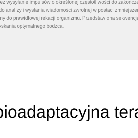
rzez wysyłanie impulsów o określonej częstotliwości do zakońc
 analizy i wysłania wiadomości zwrotnej w postaci zmniejszen
atny do prawidłowej rekacji organizmu. Przedstawiona sekwen
yskania optymalnego bodźca.
 bioadaptacyjna te