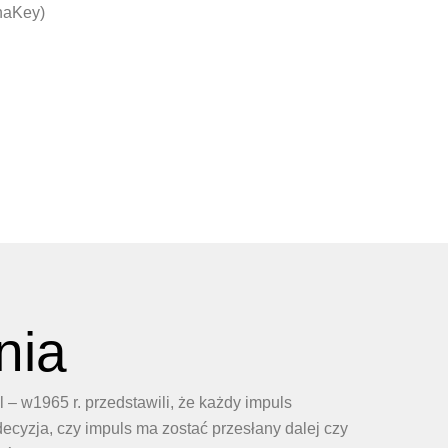
naKey)
nia
l – w1965 r. przedstawili, że każdy impuls
ecyzja, czy impuls ma zostać przesłany dalej czy