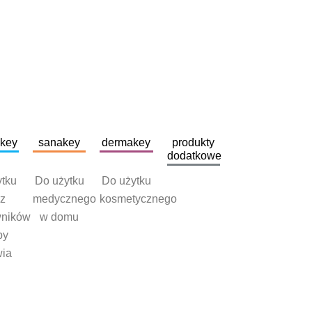
okey
sanakey
dermakey
produkty
dodatkowe
ytku
Do użytku
Do użytku
ez
medycznego
kosmetycznego
wników
w domu
by
wia